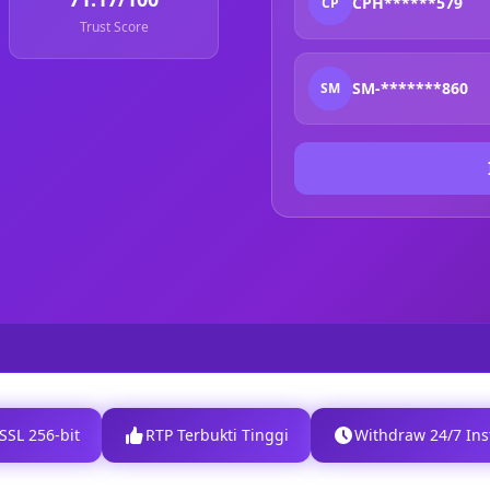
CPH******579
CP
Trust Score
SM-*******860
SM
 SSL 256-bit
RTP Terbukti Tinggi
Withdraw 24/7 Ins