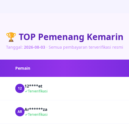
🏆 TOP Pemenang
Kemarin
Tanggal:
2026-08-03
· Semua pembayaran terverifikasi resmi
Pemain
12****et
12
Terverifikasi
Ar******za
AR
Terverifikasi