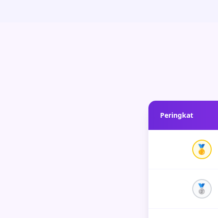
Peringkat
🥇
🥈