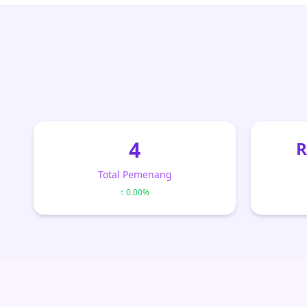
4
R
Total Pemenang
↑ 0.00%