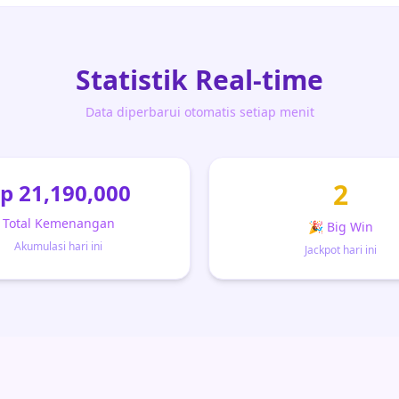
Statistik
Real-time
Data diperbarui otomatis setiap menit
2
p 21,190,000
Total Kemenangan
🎉 Big Win
Akumulasi hari ini
Jackpot hari ini