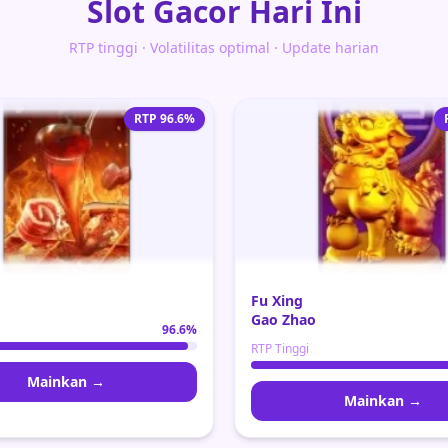
Slot
Gacor
Hari Ini
RTP tinggi · Volatilitas optimal · Update harian
RTP 96.6%
Fu Xing
Gao Zhao
96.6%
RTP Tinggi
Mainkan →
Mainkan →