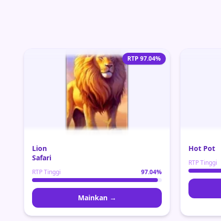
RTP 97.04%
Lion
Hot Pot
Safari
RTP Tinggi
RTP Tinggi
97.04%
Mainkan →