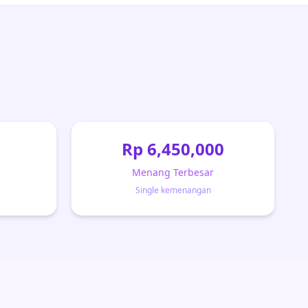
Rp 6,450,000
Menang Terbesar
Single kemenangan