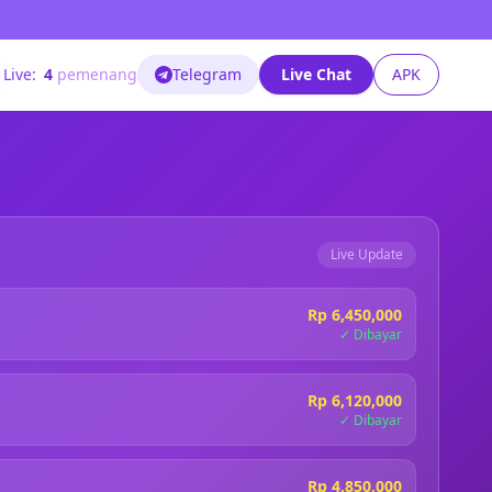
Live:
4
pemenang
Telegram
Live Chat
APK
u
Live Update
Rp 6,450,000
✓ Dibayar
Rp 6,120,000
✓ Dibayar
Rp 4,850,000