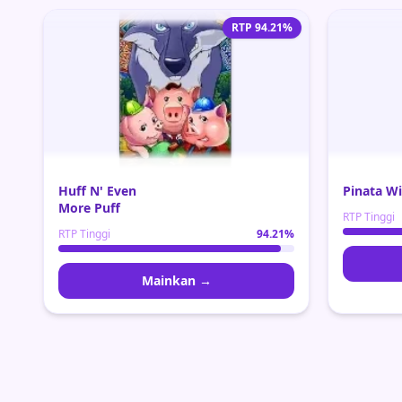
RTP 94.21%
Huff N' Even
Pinata W
More Puff
RTP Tinggi
RTP Tinggi
94.21%
Mainkan →