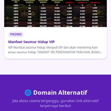
PROMO
Manfaat Seumur Hidup VIP
VIP Manfaat seumur hidup: Menjadi VIP dan akan menerima koin
emas seumur hidup. TINGKAT VIP, PERSYARATAN TARUHAN, BONUS
NAIK TINGKAT, BONUS ULANG TAHUN, BONUS BULANAN
(TANGGAL 1, TANGGAL 10, TANGGAL 20). VIP1-VIP10 details
included.
🌐 Domain
Alternatif
Jika akses utama terganggu, gunakan link alternatif
terpercaya berikut