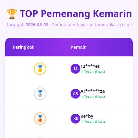
🏆 TOP Pemenang
Kemarin
Tanggal:
2026-08-03
· Semua pembayaran terverifikasi resmi
Peringkat
Pemain
12****et
🥇
12
Terverifikasi
Ar******za
🥈
AR
Terverifikasi
Ke*by
🥉
KE
Terverifikasi