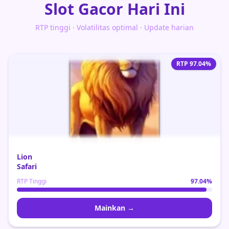
Slot
Gacor
Hari Ini
RTP tinggi · Volatilitas optimal · Update harian
RTP 97.04%
Lion
Safari
RTP Tinggi
97.04%
Mainkan →