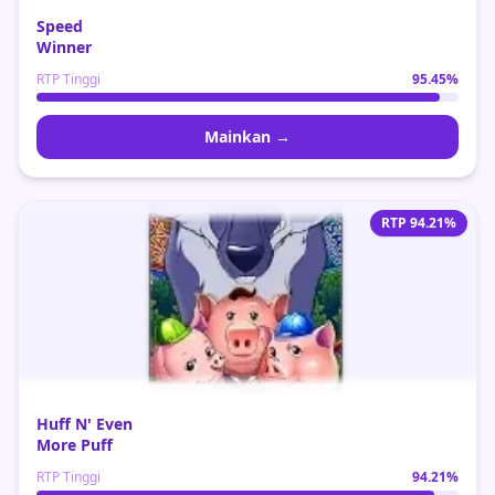
Speed
Winner
RTP Tinggi
95.45%
Mainkan →
RTP 94.21%
Huff N' Even
More Puff
RTP Tinggi
94.21%