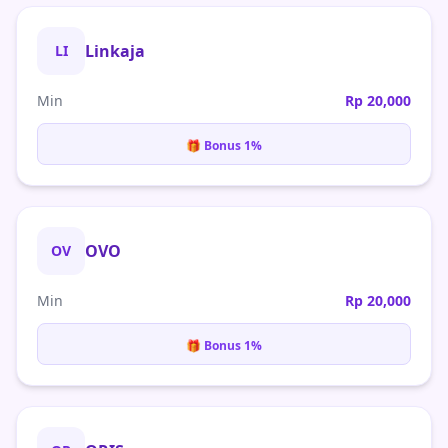
Linkaja
LI
Min
Rp 20,000
🎁 Bonus 1%
OVO
OV
Min
Rp 20,000
🎁 Bonus 1%