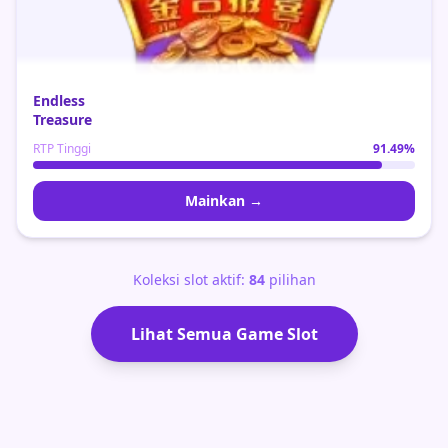
Endless
Treasure
RTP Tinggi
91.49%
Mainkan →
Koleksi slot aktif:
84
pilihan
Lihat Semua Game Slot