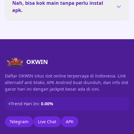
Nah, bisa kok main tanpa perlu instal
apk.
OKWIN
Daftar OKWIN situs slot online terpercaya di Indonesia. Link
alternatif anti blokir, APK Android buat diunduh, dan info slot
gacor hari ini dengan jackpot besar ada di sini.
Trend Hari Ini:
0.00%
Telegram
Live Chat
APK