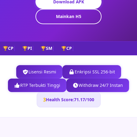
Download APK
Mainkan H5
🏆
CP
│
🏆
PI
│
🏆
SM
│
🏆
CP
│
Lisensi Resmi
Enkripsi SSL 256-bit
RTP Terbukti Tinggi
Withdraw 24/7 Instan
3
Health Score:
71.17/100