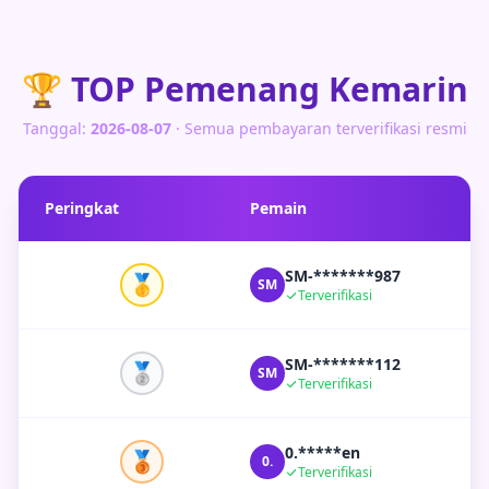
🏆 TOP Pemenang
Kemarin
Tanggal:
2026-08-07
· Semua pembayaran terverifikasi resmi
Peringkat
Pemain
SM-*******987
🥇
SM
Terverifikasi
SM-*******112
🥈
SM
Terverifikasi
0.*****en
🥉
0.
Terverifikasi