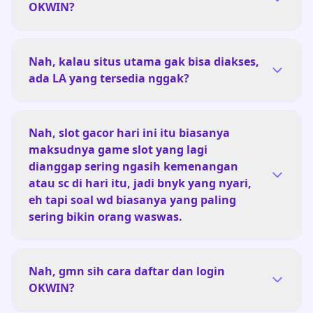
OKWIN?
Nah, kalau situs utama gak bisa diakses,
ada LA yang tersedia nggak?
Nah, slot gacor hari ini itu biasanya
maksudnya game slot yang lagi
dianggap sering ngasih kemenangan
atau sc di hari itu, jadi bnyk yang nyari,
eh tapi soal wd biasanya yang paling
sering bikin orang waswas.
Nah, gmn sih cara daftar dan login
OKWIN?