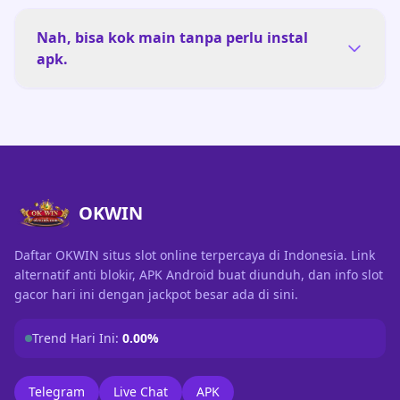
Nah, bisa kok main tanpa perlu instal
apk.
OKWIN
Daftar OKWIN situs slot online terpercaya di Indonesia. Link
alternatif anti blokir, APK Android buat diunduh, dan info slot
gacor hari ini dengan jackpot besar ada di sini.
Trend Hari Ini:
0.00%
Telegram
Live Chat
APK