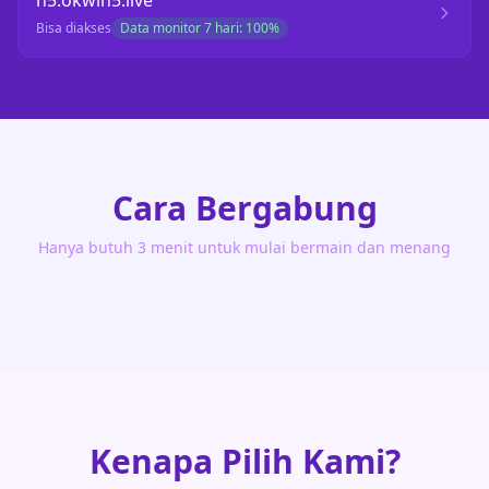
h5.okwin5.live
Bisa diakses
Data monitor 7 hari: 100%
Cara
Bergabung
Hanya butuh 3 menit untuk mulai bermain dan menang
Kenapa
Pilih Kami?