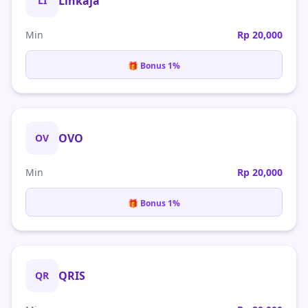
Linkaja
LI
Min
Rp 20,000
🎁 Bonus 1%
OVO
OV
Min
Rp 20,000
🎁 Bonus 1%
QRIS
QR