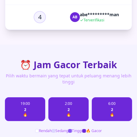
abe*********man
4
AB
Terverifikasi
⏰ Jam
Gacor
Terbaik
Pilih waktu bermain yang tepat untuk peluang menang lebih
tinggi
19:00
2:00
6:00
2
2
2
🔥
🔥
🔥
Rendah
Sedang
Tinggi
🔥 Gacor