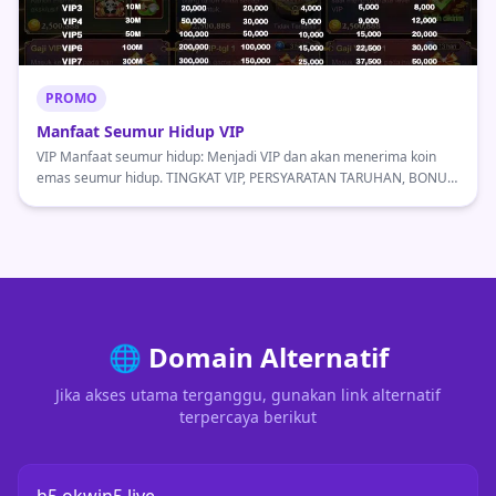
PROMO
Manfaat Seumur Hidup VIP
VIP Manfaat seumur hidup: Menjadi VIP dan akan menerima koin
emas seumur hidup. TINGKAT VIP, PERSYARATAN TARUHAN, BONUS
NAIK TINGKAT, BONUS ULANG TAHUN, BONUS BULANAN
(TANGGAL 1, TANGGAL 10, TANGGAL 20). VIP1-VIP10 details
included.
🌐 Domain
Alternatif
Jika akses utama terganggu, gunakan link alternatif
terpercaya berikut