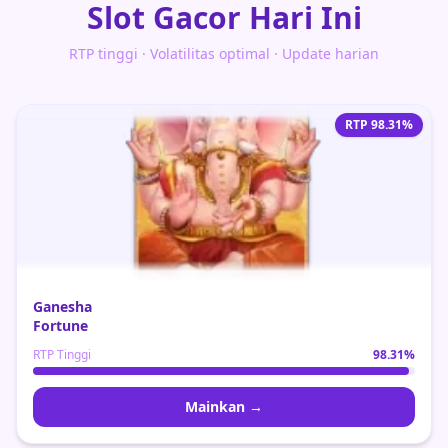
Slot
Gacor
Hari Ini
RTP tinggi · Volatilitas optimal · Update harian
RTP 98.31%
Ganesha
Fortune
RTP Tinggi
98.31%
Mainkan →