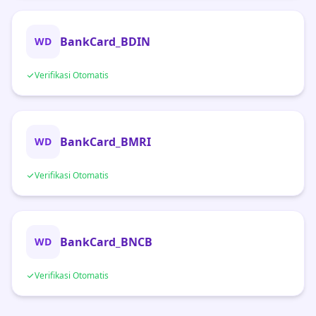
BankCard_BDIN
WD
Verifikasi Otomatis
BankCard_BMRI
WD
Verifikasi Otomatis
BankCard_BNCB
WD
Verifikasi Otomatis