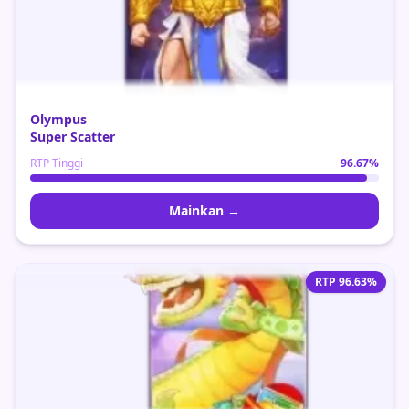
Olympus
Super Scatter
RTP Tinggi
96.67%
Mainkan →
RTP 96.63%