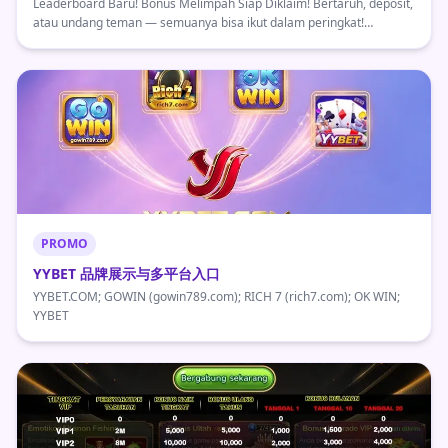
Leaderboard Baru! Bonus Melimpah Siap Diklaim! Bertaruh, deposit,
atau undang teman — semuanya bisa ikut dalam peringkat!
Besarnya bonus ditentukan oleh kamu sendiri! Daily Top-up Rank,
Weekly Invitation Rank, Monthly Betting Rank. Papan peringkat ini
diperbarui setiap bulan, dan hadiah bonus dapat diklaim dalam
waktu 7 hari. Jika ada pertanyaan, silakan hubungi layanan
pelanggan kami yang online 24/7 kapan saja.
PROMO
YYBET 品牌展示与多平台入口
YYBET.COM; GOWIN (gowin789.com); RICH 7 (rich7.com); OK WIN;
YYBET