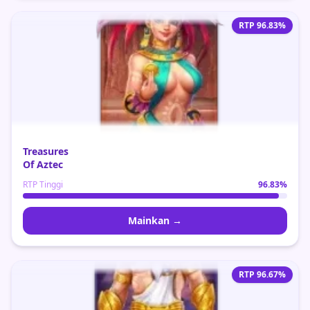
RTP 96.83%
Treasures
Of Aztec
RTP Tinggi
96.83%
Mainkan →
RTP 96.67%