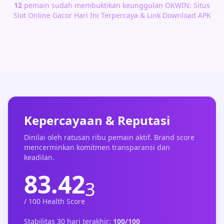
12
pemain sudah membuktikan keunggulan OKWIN: Situs
Slot Online Gacor Hari Ini Terpercaya & Link Download APK
Kepercayaan &
Reputasi
Dinilai oleh ratusan ribu pemain aktif. Brand score
mencerminkan komitmen transparansi dan
keadilan.
83.42
3
/ 100 Health Score
Stabilitas 30 hari terakhir:
100/100