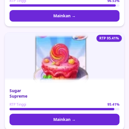
RTP Tinggi
96.53%
Mainkan →
RTP 95.41%
Sugar
Supreme
RTP Tinggi
95.41%
Mainkan →