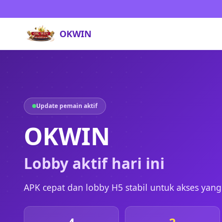
OKWIN
Update pemain aktif
OKWIN
Lobby aktif hari ini
APK cepat dan lobby H5 stabil untuk akses yang