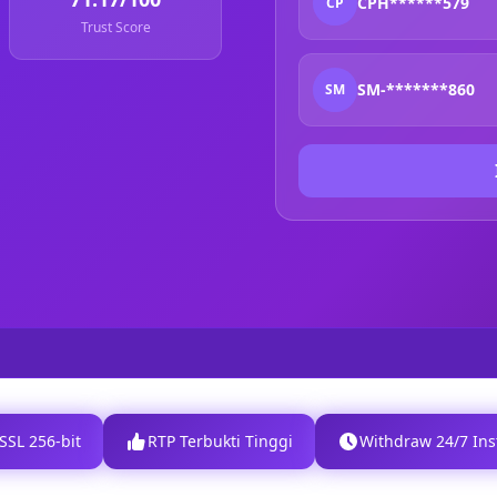
CPH******579
CP
Trust Score
SM-*******860
SM
 SSL 256-bit
RTP Terbukti Tinggi
Withdraw 24/7 Ins