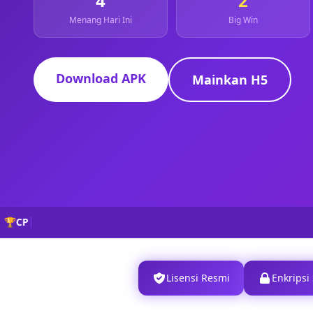
4
2
Menang Hari Ini
Big Win
Download APK
Mainkan H5
P
│
Lisensi Resmi
Enkripsi