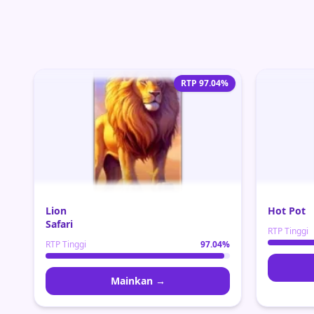
RTP 97.04%
Lion
Hot Pot
Safari
RTP Tinggi
RTP Tinggi
97.04%
Mainkan →