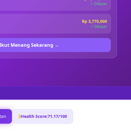
✓ Dibayar
Rp 3,770,000
✓ Dibayar
Ikut Menang Sekarang →
3
tan
Health Score:
71.17/100