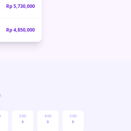
Rp 5,730,000
Rp 4,850,000
i
0
3:00
4:00
5:00
0
0
0