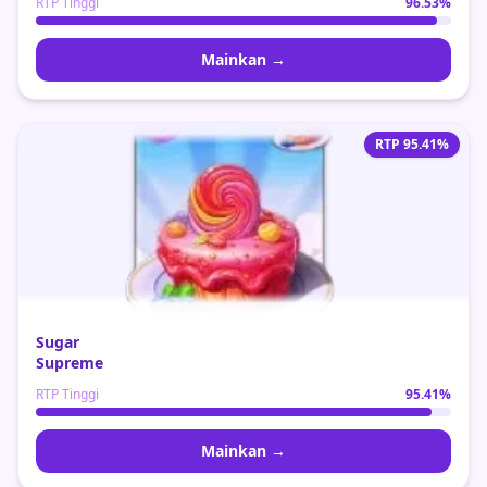
RTP Tinggi
96.53%
Mainkan →
RTP 95.41%
Sugar
Supreme
RTP Tinggi
95.41%
Mainkan →