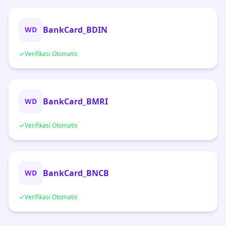
BankCard_BDIN
WD
Verifikasi Otomatis
BankCard_BMRI
WD
Verifikasi Otomatis
BankCard_BNCB
WD
Verifikasi Otomatis