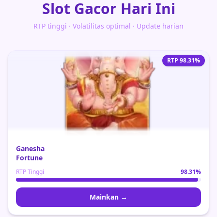
Slot
Gacor
Hari Ini
RTP tinggi · Volatilitas optimal · Update harian
RTP 98.31%
Ganesha
Fortune
RTP Tinggi
98.31%
Mainkan →