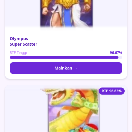
Olympus
Super Scatter
RTP Tinggi
96.67%
Mainkan →
RTP 96.63%