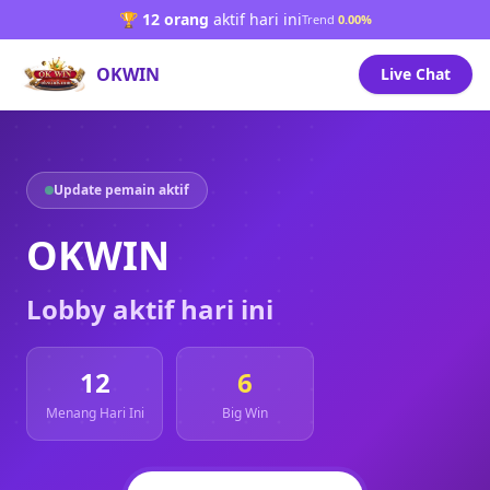
🏆
12 orang
aktif hari ini
Trend
0.00%
OKWIN
Live Chat
Update pemain aktif
OKWIN
Lobby aktif hari ini
12
6
Menang Hari Ini
Big Win