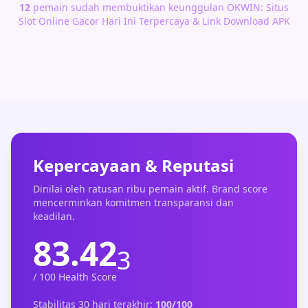
12
pemain sudah membuktikan keunggulan OKWIN: Situs
Slot Online Gacor Hari Ini Terpercaya & Link Download APK
Kepercayaan &
Reputasi
Dinilai oleh ratusan ribu pemain aktif. Brand score
mencerminkan komitmen transparansi dan
keadilan.
83.42
3
/ 100 Health Score
Stabilitas 30 hari terakhir:
100/100