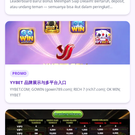
Leaderboard Baru! Bonus Melimpah Siap Diklaim! Bertaruh, deposit,
atau undang teman — semuanya bisa ikut dalam peringkat!
Besarnya bonus ditentukan oleh kamu sendiri! Daily Top-up Rank,
Weekly Invitation Rank, Monthly Betting Rank. Papan peringkat ini
diperbarui setiap bulan, dan hadiah bonus dapat diklaim dalam
waktu 7 hari. Jika ada pertanyaan, silakan hubungi layanan
pelanggan kami yang online 24/7 kapan saja.
PROMO
YYBET 品牌展示与多平台入口
YYBET.COM; GOWIN (gowin789.com); RICH 7 (rich7.com); OK WIN;
YYBET