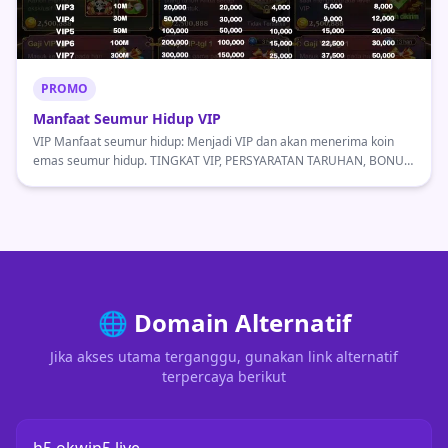
PROMO
Manfaat Seumur Hidup VIP
VIP Manfaat seumur hidup: Menjadi VIP dan akan menerima koin
emas seumur hidup. TINGKAT VIP, PERSYARATAN TARUHAN, BONUS
NAIK TINGKAT, BONUS ULANG TAHUN, BONUS BULANAN
(TANGGAL 1, TANGGAL 10, TANGGAL 20). VIP1-VIP10 details
included.
🌐 Domain
Alternatif
Jika akses utama terganggu, gunakan link alternatif
terpercaya berikut