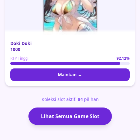
Doki Doki
1000
RTP Tinggi
92.12%
Mainkan →
Koleksi slot aktif:
84
pilihan
Lihat Semua Game Slot