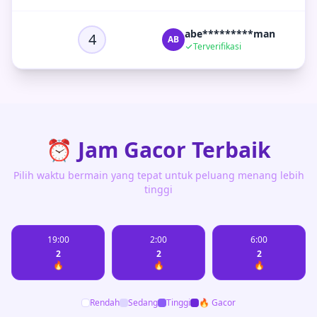
abe*********man
4
AB
Terverifikasi
⏰ Jam
Gacor
Terbaik
Pilih waktu bermain yang tepat untuk peluang menang lebih
tinggi
19:00
2:00
6:00
2
2
2
🔥
🔥
🔥
Rendah
Sedang
Tinggi
🔥 Gacor