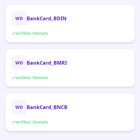
BankCard_BDIN
WD
Verifikasi Otomatis
BankCard_BMRI
WD
Verifikasi Otomatis
BankCard_BNCB
WD
Verifikasi Otomatis