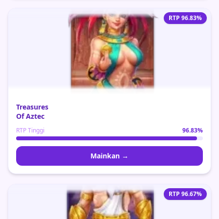
RTP 96.83%
Treasures
Of Aztec
RTP Tinggi
96.83%
Mainkan →
RTP 96.67%