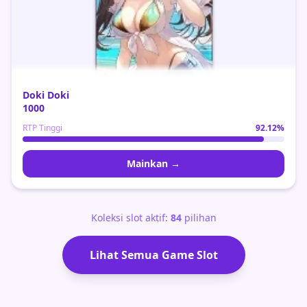
Doki Doki
1000
RTP Tinggi
92.12%
Mainkan →
Koleksi slot aktif:
84
pilihan
Lihat Semua Game Slot