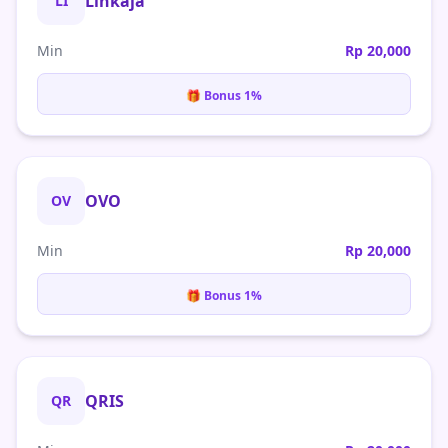
Linkaja
LI
Min
Rp 20,000
🎁 Bonus 1%
OVO
OV
Min
Rp 20,000
🎁 Bonus 1%
QRIS
QR