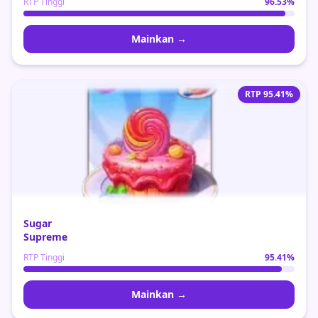
RTP Tinggi
96.53%
Mainkan →
RTP 95.41%
Sugar
Supreme
RTP Tinggi
95.41%
Mainkan →