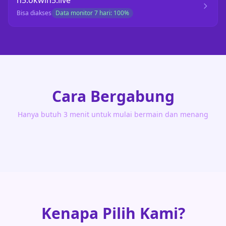
h5.okwin5.live
Bisa diakses
Data monitor 7 hari: 100%
Cara
Bergabung
Hanya butuh 3 menit untuk mulai bermain dan menang
Kenapa
Pilih Kami?